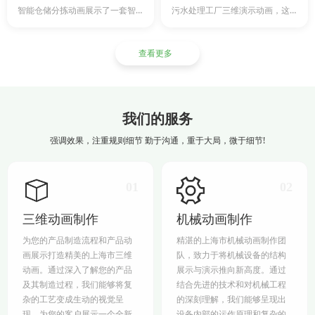
智能仓储分拣动画展示了一套智能仓储机器人系统，旨在向您展示仓储运营系统与其无缝对接的能力。该系统具备...
污水处理工厂三维演示动画，这里将为您呈现一个现代化、智能化的污水处理过程。通过3D动画的生动形象和直...
查看更多
我们的服务
强调效果，注重规则细节 勤于沟通，重于大局，微于细节!
01
02
三维动画制作
机械动画制作
为您的产品制造流程和产品动
精湛的上海市机械动画制作团
画展示打造精美的上海市三维
队，致力于将机械设备的结构
动画。通过深入了解您的产品
展示与演示推向新高度。通过
及其制造过程，我们能够将复
结合先进的技术和对机械工程
杂的工艺变成生动的视觉呈
的深刻理解，我们能够呈现出
现，为您的客户展示一个全新
设备内部的运作原理和复杂的