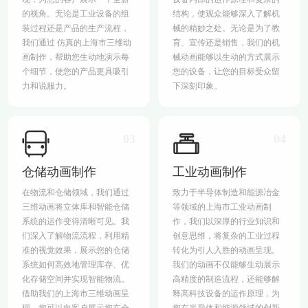
的视角。无论是工业设备的组
结构，使观众能够深入了解机
装过程还是产品的生产流程，
械的精妙之处。无论是为了教
我们通过 仿真的上海市三维动
育、宣传还是销售，我们的机
画制作，帮助您生动地演示每
械动画能够以生动的方式展示
个细节，使您的产品更具吸引
您的设备，让您的目标受众留
力和说服力。
下深刻印象。
03
04
仓储动画制作
工业动画制作
在物流和仓储领域，我们通过
致力于半导体制造和能源冶金
三维动画将立体库和智能仓储
等领域的上海市工业动画制
系统的运作变得清晰可见。我
作，我们以深厚的行业知识和
们深入了解物流流程，利用精
创意思维，将复杂的工业过程
准的视觉效果，展示您的仓储
转化为引人入胜的动画呈现。
系统如何高效地管理库存、优
我们的动画不仅能够生动展示
化存储空间并实现智能物流。
高精度的制造流程，还能够解
借助我们的上海市三维动画呈
释高科技设备的运作原理，为
现，您可以向客户展示您在仓
您在半导体和能源领域的创新